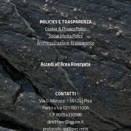
POLICIES E TRASPARENZA
Cookie & Privacy Policy
Social Media Policy
Amministrazione Trasparente
Accedi all'Area Riservata
CONTATTI
Via G. Moruzzi 1 56124 | Pisa
Partita Iva 02118311006
C.F. 80054330586
direttore@igg.cnr.it
protocollo.igg@pec.cnr.it