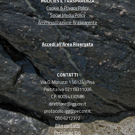
POLICIES E TRASPARENZA
Cookie & Privacy Policy
Social Media Policy
Amministrazione Trasparente
Accedi all'Area Riservata
CONTATTI
Via G. Moruzzi 1 56124 | Pisa
Partita Iva 02118311006
C.F. 80054330586
direttore@igg.cnr.it
protocollo.igg@pec.cnr.it
050 6212372
Altri contatti
Personale IGG