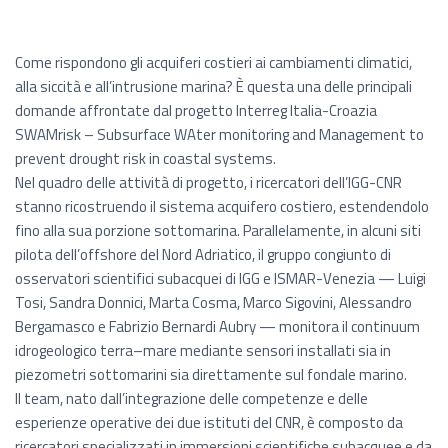
Come rispondono gli acquiferi costieri ai cambiamenti climatici,
alla siccità e all’intrusione marina? È questa una delle principali
domande affrontate dal progetto Interreg Italia-Croazia
SWAMrisk – Subsurface WAter monitoring and Management to
prevent drought risk in coastal systems.
Nel quadro delle attività di progetto, i ricercatori dell’IGG-CNR
stanno ricostruendo il sistema acquifero costiero, estendendolo
fino alla sua porzione sottomarina. Parallelamente, in alcuni siti
pilota dell’offshore del Nord Adriatico, il gruppo congiunto di
osservatori scientifici subacquei di IGG e ISMAR-Venezia — Luigi
Tosi, Sandra Donnici, Marta Cosma, Marco Sigovini, Alessandro
Bergamasco e Fabrizio Bernardi Aubry — monitora il continuum
idrogeologico terra–mare mediante sensori installati sia in
piezometri sottomarini sia direttamente sul fondale marino.
Il team, nato dall’integrazione delle competenze e delle
esperienze operative dei due istituti del CNR, è composto da
ricercatori specializzati in immersioni scientifiche subacquee e da