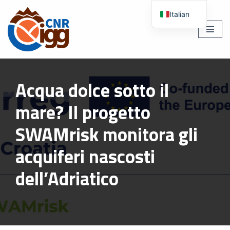
Italian
Vai
English
al
contenuto
Acqua dolce sotto il
mare? Il progetto
SWAMrisk monitora gli
acquiferi nascosti
dell’Adriatico